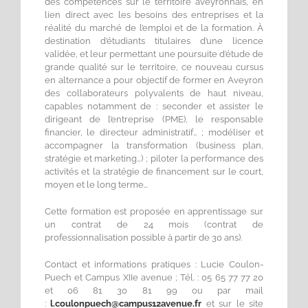
des compétences sur le territoire aveyronnais, en
lien direct avec les besoins des entreprises et la
réalité du marché de l’emploi et de la formation. À
destination d’étudiants titulaires d’une licence
validée, et leur permettant une poursuite d’étude de
grande qualité sur le territoire, ce nouveau cursus
en alternance a pour objectif de former en Aveyron
des collaborateurs polyvalents de haut niveau,
capables notamment de : seconder et assister le
dirigeant de l’entreprise (PME), le responsable
financier, le directeur administratif… ; modéliser et
accompagner la transformation (business plan,
stratégie et marketing…) ; piloter la performance des
activités et la stratégie de financement sur le court,
moyen et le long terme…
Cette formation est proposée en apprentissage sur
un contrat de 24 mois (contrat de
professionnalisation possible à partir de 30 ans).
Contact et informations pratiques : Lucie Coulon-
Puech et Campus XIIe avenue ; Tél. : 05 65 77 77 20
et 06 81 30 81 99 ou par mail
:
l.coulonpuech@campus12avenue.fr
et sur le site