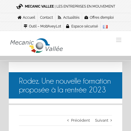
Passer
MECANIC VALLEE
| LES ENTREPRISES EN MOUVEMENT
au
contenu
Accueil
Contact
Actualités
Offres d’emploi
Outil – Mob’AveyLot
Espace sécurisé
Rodez. Une nouvelle formation
proposée à la rentrée 2023
Précédent
Suivant