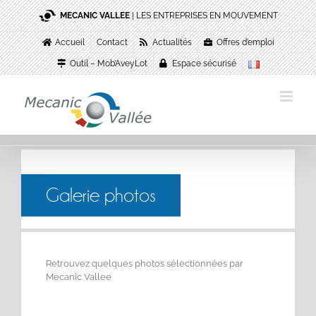
Passer
MECANIC VALLEE
| LES ENTREPRISES EN MOUVEMENT
au
contenu
Accueil
Contact
Actualités
Offres d’emploi
Outil – Mob’AveyLot
Espace sécurisé
Galerie photos
Retrouvez quelques photos sélectionnées par
Mecanic Vallee