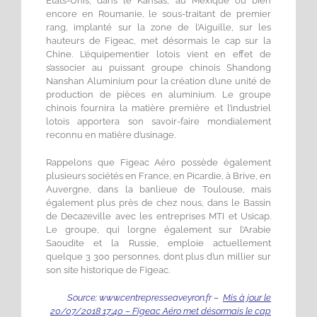
États-Unis, dans le Kansas, au Mexique ou bien
encore en Roumanie, le sous-traitant de premier
rang, implanté sur la zone de l’Aiguille, sur les
hauteurs de Figeac, met désormais le cap sur la
Chine. L’équipementier lotois vient en effet de
s’associer au puissant groupe chinois Shandong
Nanshan Aluminium pour la création d’une unité de
production de pièces en aluminium. Le groupe
chinois fournira la matière première et l’industriel
lotois apportera son savoir-faire mondialement
reconnu en matière d’usinage.
Rappelons que Figeac Aéro possède également
plusieurs sociétés en France, en Picardie, à Brive, en
Auvergne, dans la banlieue de Toulouse, mais
également plus près de chez nous, dans le Bassin
de Decazeville avec les entreprises MTI et Usicap.
Le groupe, qui lorgne également sur l’Arabie
Saoudite et la Russie, emploie actuellement
quelque 3 300 personnes, dont plus d’un millier sur
son site historique de Figeac.
Source: www.centrepresseaveyron.fr –
Mis à jour le
20/07/2018 17:40 – Figeac Aéro met désormais le cap