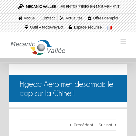
Passer
MECANIC VALLEE
| LES ENTREPRISES EN MOUVEMENT
au
contenu
Accueil
Contact
Actualités
Offres d’emploi
Outil – Mob’AveyLot
Espace sécurisé
Figeac Aéro met désormais le
cap sur la Chine !
Précédent
Suivant