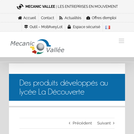
Passer
MECANIC VALLEE
| LES ENTREPRISES EN MOUVEMENT
au
contenu
Accueil
Contact
Actualités
Offres d’emploi
Outil – Mob’AveyLot
Espace sécurisé
Des produits développés au
lycée La Découverte
Précédent
Suivant