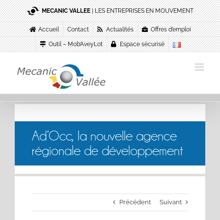
Passer
MECANIC VALLEE
| LES ENTREPRISES EN MOUVEMENT
au
contenu
Accueil
Contact
Actualités
Offres d’emploi
Outil – Mob’AveyLot
Espace sécurisé
Ad’Occ, la nouvelle agence
régionale de développement
Précédent
Suivant