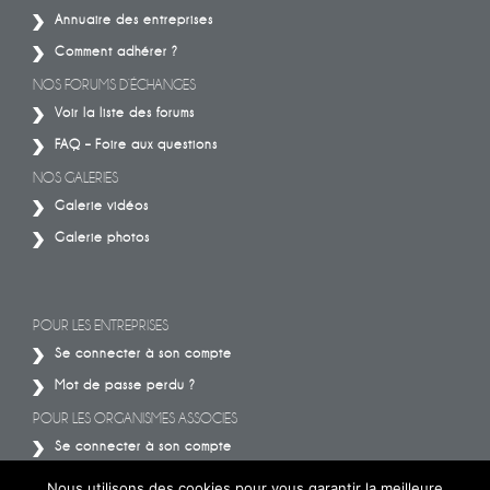
Annuaire des entreprises
Comment adhérer ?
NOS FORUMS D’ÉCHANGES
Voir la liste des forums
FAQ – Foire aux questions
NOS GALERIES
Galerie vidéos
Galerie photos
POUR LES ENTREPRISES
Se connecter à son compte
Mot de passe perdu ?
POUR LES ORGANISMES ASSOCIES
Se connecter à son compte
Mot de passe perdu ?
Nous utilisons des cookies pour vous garantir la meilleure