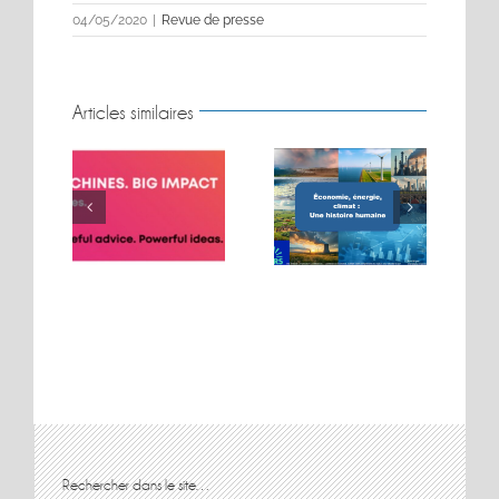
04/05/2020
|
Revue de presse
Articles similaires
BIG MOVES. BIG
Conférence sur les
MACHINES. BIG
t
énergies
IMPACT.
Rechercher dans le site…