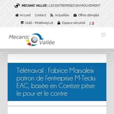
Passer
MECANIC VALLEE
| LES ENTREPRISES EN MOUVEMENT
au
contenu
Accueil
Contact
Actualités
Offres d’emploi
Outil – Mob’AveyLot
Espace sécurisé
Télétravail : Fabrice Marsaleix
patron de l’entreprise M-Tecks
EAC, basée en Corrèze pèse
le pour et le contre