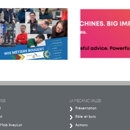
BIG MOVES. BIG MACHINES.
Découvrez les histoires de celles et
IMPACT.
ceux qui font la mécanique
IDE
LA MECANIC VALLÉE
l
Présentation
ct
Rôle et buts
– Mob’AveyLot
Actions