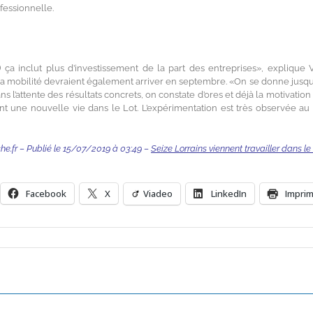
fessionnelle.
…) ça inclut plus d’investissement de la part des entreprises», explique 
 la mobilité devraient également arriver en septembre. «On se donne jusqu’à
ans l’attente des résultats concrets, on constate d’ores et déjà la motivation
t une nouvelle vie dans le Lot. L’expérimentation est très observée au
.fr – Publié le
15/07/2019 à 03:49
–
Seize Lorrains viennent travailler dans l
Facebook
X
Viadeo
LinkedIn
Impri