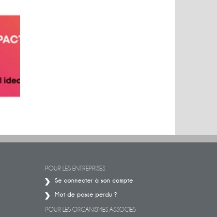
 BIG
Conférence sur les énergies
Découvrez
ceux 
POUR LES ENTREPRISES
Se connecter à son compte
Mot de passe perdu ?
POUR LES ORGANISMES ASSOCIES