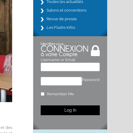
Toutes les actualités
Salons et conventions
Revue de presse
Les Flashs Infos
Username or Email
Password
Remember Me
 et des