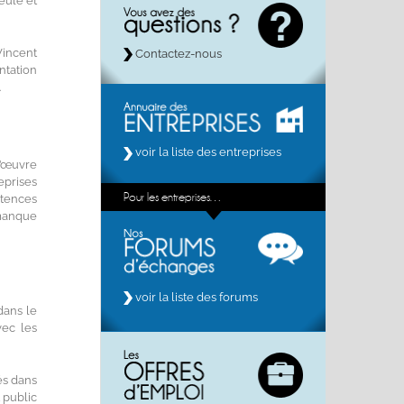
eule et
Vincent
Contactez-nous
ntation
.
voir la liste des entreprises
d’œuvre
eprises
Pour les entreprises…
tences
 manque
voir la liste des forums
dans le
vec les
dés dans
 public