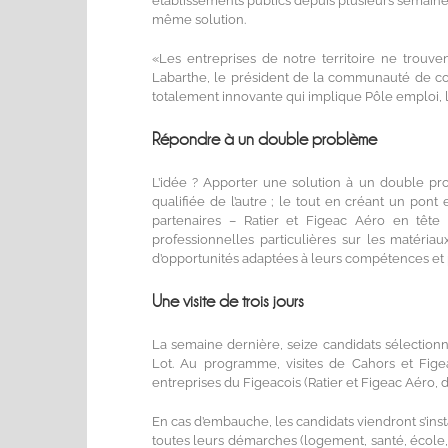
établissements publics depuis plusieurs semain
même solution.
«Les entreprises de notre territoire ne trouven
Labarthe, le président de la communauté de co
totalement innovante qui implique Pôle emploi
Répondre à un double problème
L’idée ? Apporter une solution à un double pr
qualifiée de l’autre ; le tout en créant un pont e
partenaires – Ratier et Figeac Aéro en têt
professionnelles particulières sur les matéri
d’opportunités adaptées à leurs compétences et pr
Une visite de trois jours
La semaine dernière, seize candidats sélectionn
Lot. Au programme, visites de Cahors et Figea
entreprises du Figeacois (Ratier et Figeac Aéro, d
En cas d’embauche, les candidats viendront s’instal
toutes leurs démarches (logement, santé, école, e