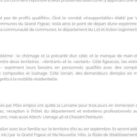
es. Ou comment répondre à deux problèmes distincts en y apportant une s
t pas de profils qualifiés». C’est le constat «insupportable» établi par 
mmunes du Grand Figeac. Voilà ainsi le point de départ d’une expérime
, la communauté de communes, le département du Lot et Action logement
oblème : le chômage et la précarité d’un côté, et le manque de main-
ntre deux territoires : «l’entrant» et le «sortant». Côté figeacois, les entr
e – expriment leurs besoins en personnels qualifiés avec des compé
aux composites et l’usinage. Côté lorrain, des demandeurs d’emploi en
êts à la mobilité résidentielle.
és par Pôle emploi ont quitté la Lorraine pour trois jours en immersion 
c, réception à l’hôtel du département et entretiens professionnels a
onc, mais aussi Altech, Usinage 46 et Chassint Peinture).
ler avec leur famille sur le territoire d’ici au 1er septembre. Ils seront ai
tc.) par le Grand Figeac et Ma Nouvelle Ville, la filiale de l’établissement