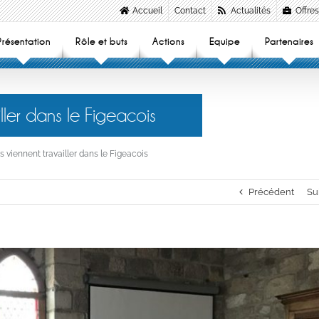
Accueil
Contact
Actualités
Offres
Présentation
Rôle et buts
Actions
Equipe
Partenaires
iller dans le Figeacois
s viennent travailler dans le Figeacois
Précédent
Su