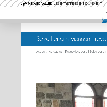
Passer
MECANIC VALLEE
| LES ENTREPRISES EN MOUVEMENT
au
contenu
Seize Lorrains viennent trava
Accueil
Actualités
Revue de presse
Seize Lorrain
Voir
l'image
agrandie