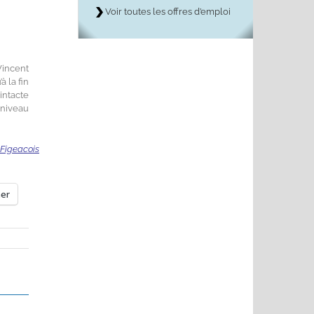
Voir toutes les offres d’emploi
Vincent
 la fin
 intacte
 niveau
e Figeacois
mer