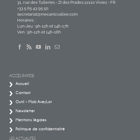
31, rue des Tuileries - ZI des Prades,12110 Viviez - FR
+33 5 65 43 95 50
secretariat@mecanicvallee.com
Horaires :
Lun-Jeu : 9h-12h et 14h-17h
Ven : 9h-12h et 14h-16h
ACCÈS RAPIDE
Accueil
Contact
Outil – Mob’AveyLot
Newsletter
Mentions légales
Politique de confidentialité
LES ACTUALITÉS