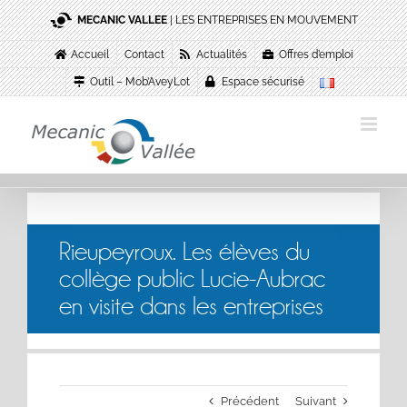
Passer
MECANIC VALLEE
| LES ENTREPRISES EN MOUVEMENT
au
contenu
Accueil
Contact
Actualités
Offres d’emploi
Outil – Mob’AveyLot
Espace sécurisé
Rieupeyroux. Les élèves du
collège public Lucie-Aubrac
en visite dans les entreprises
Précédent
Suivant