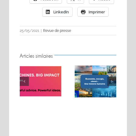
LinkedIn
Imprimer
25/05/2021
|
Revue de presse
Articles similaires
BIG MOVES. BIG
Conférence sur les
MACHINES. BIG
t
énergies
IMPACT.