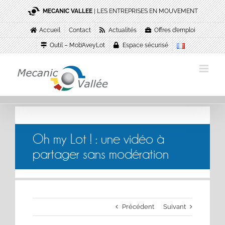
Passer
MECANIC VALLEE
| LES ENTREPRISES EN MOUVEMENT
au
contenu
Accueil
Contact
Actualités
Offres d’emploi
Outil – Mob’AveyLot
Espace sécurisé
Oh my Lot ! : une vidéo à
partager sans modération
Précédent
Suivant