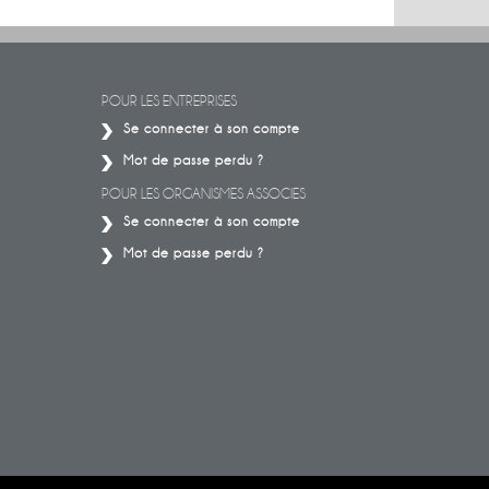
IG
Conférence sur les énergies
Découvrez le
ceux qu
POUR LES ENTREPRISES
Se connecter à son compte
Mot de passe perdu ?
POUR LES ORGANISMES ASSOCIES
Se connecter à son compte
Mot de passe perdu ?