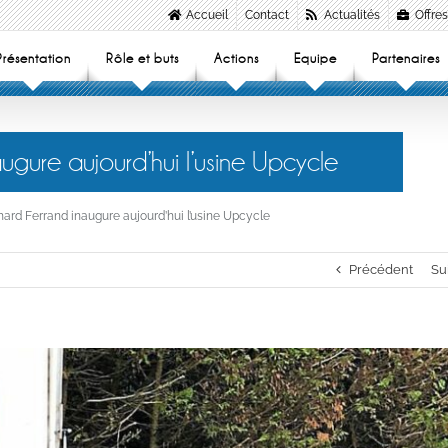
Accueil
Contact
Actualités
Offres
Présentation
Rôle et buts
Actions
Equipe
Partenaires
ugure aujourd’hui l’usine Upcycle
hard Ferrand inaugure aujourd’hui l’usine Upcycle
Précédent
Su