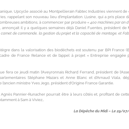
nique, Upcycle associé au Montpellierain Fabtec Industries viennent de 
es, rappelant son nouveau lieu d’implantation. L’usine, qui a pris place d
de nombreuses ambitions, à commencer par produire
« 400 machines par an d’i
, annonçait il y a quelques semaines déjà Daniel Fuentes, président de
e carnet de commande, la gestion du projet et la capacité de montage, et Fab
intègre dans la valorisation des biodéchets est soutenu par BPI France 
 cadre de France Relance et de l’appel à projet « Entreprise engagée 
 que fera ce jeudi matin l’Aveyronnais Richard Ferrand, président de l’As
s parlementaires Stéphane Mazars et Anne Blanc et d’Arnaud Viala, dé
 l’ancien ministre Yves Jego, président d’Origine France Garantie.
e Agnès Pannier-Runacher pourrait être à leurs côtés et, profitant de cette 
notamment à Sam à Viviez…
La Dépêche du Midi – Le 29/07