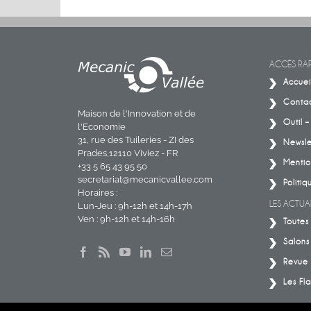
MACHINES. BIG
Conférence sur les énergies
CT.
ACCÈS RAP
Accuei
Conta
Maison de l'Innovation et de
Outil 
l'Economie
31, rue des Tuileries - ZI des
Newsle
Prades,12110 Viviez - FR
Mentio
+33 5 65 43 95 50
secretariat@mecanicvallee.com
Politiq
Horaires :
LES ACTUAL
Lun-Jeu : 9h-12h et 14h-17h
Ven : 9h-12h et 14h-16h
Toutes 
Salons
Revue 
Les Fla