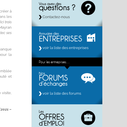
créer à
ans les
Contactez-nous
ci trois
 Mayran
tec ses
voir la liste des entreprises
(Banque
pour la
Pour les entreprises…
semblée
puté et
visite,
voir la liste des forums
/2021 –