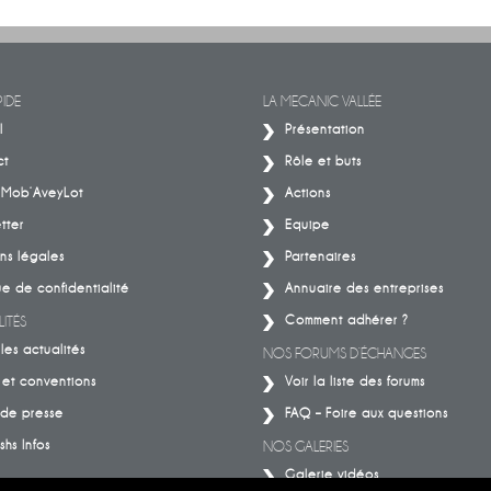
BIG MOVES. BIG MACHINES. B
Découvrez les histoires de celles et
IMPACT.
ceux qui font la mécanique
IDE
LA MECANIC VALLÉE
l
Présentation
ct
Rôle et buts
– Mob’AveyLot
Actions
tter
Equipe
ns légales
Partenaires
ue de confidentialité
Annuaire des entreprises
Comment adhérer ?
ITÉS
les actualités
NOS FORUMS D’ÉCHANGES
 et conventions
Voir la liste des forums
de presse
FAQ – Foire aux questions
shs Infos
NOS GALERIES
Galerie vidéos