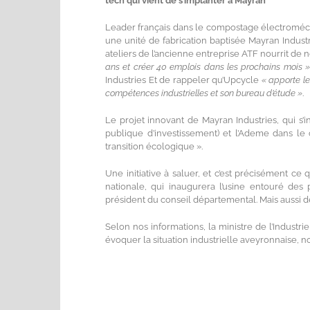
tech qui vient de s’implanter à Mayran
Leader français dans le compostage électroméca
une unité de fabrication baptisée Mayran Industri
ateliers de l’ancienne entreprise ATF nourrit 
ans et créer 40 emplois dans les prochains mois »
Industries Et de rappeler qu’Upcycle
« apporte l
compétences industrielles et son bureau d’étude »
.
Le projet innovant de Mayran Industries, qui s’
publique d’investissement) et l’Ademe dans le
transition écologique ».
Une initiative à saluer, et c’est précisément ce
nationale, qui inaugurera l’usine entouré de
président du conseil départemental. Mais aussi de
Selon nos informations, la ministre de l’Industri
évoquer la situation industrielle aveyronnaise, 