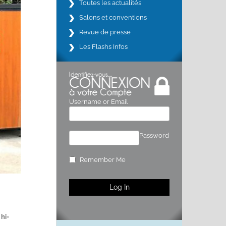
Toutes les actualités
Salons et conventions
Revue de presse
Les Flashs Infos
Username or Email
Password
Remember Me
hi-