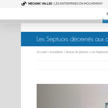
Passer
MECANIC VALLEE
| LES ENTREPRISES EN MOUVEMENT
au
contenu
Les Septuors décernés aux
Accueil
Actualités
Revue de presse
Les Septuor
Voir
l'image
agrandie