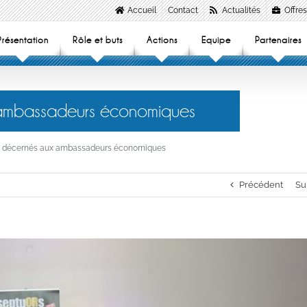
Accueil
Contact
Actualités
Offres
Présentation
Rôle et buts
Actions
Equipe
Partenaires
 ambassadeurs économiques
s décernés aux ambassadeurs économiques
Précédent
Su