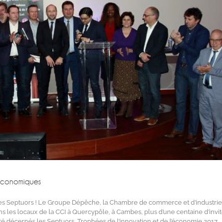
économiques
 des Septuors ! Le Groupe Dépêche, la Chambre de commerce et d’industri
 dans les locaux de la CCI à Quercypôle, à Cambes, plus d’une centaine d’invit
été décernés les Septuors, Trophées de l’innovation et de l’économie 2017.