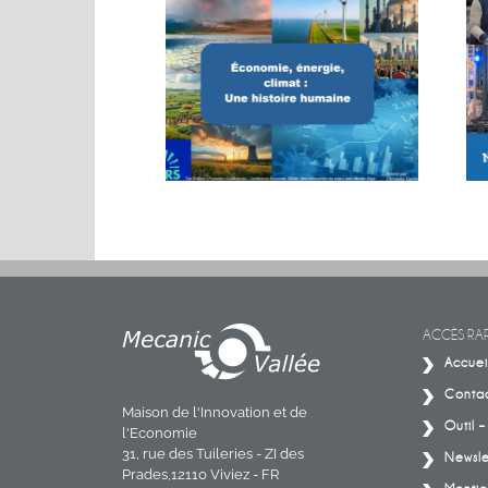
MACHINES. BIG
Conférence sur les énergies
CT.
ACCÈS RAP
Accuei
Conta
Maison de l'Innovation et de
Outil 
l'Economie
31, rue des Tuileries - ZI des
Newsle
Prades,12110 Viviez - FR