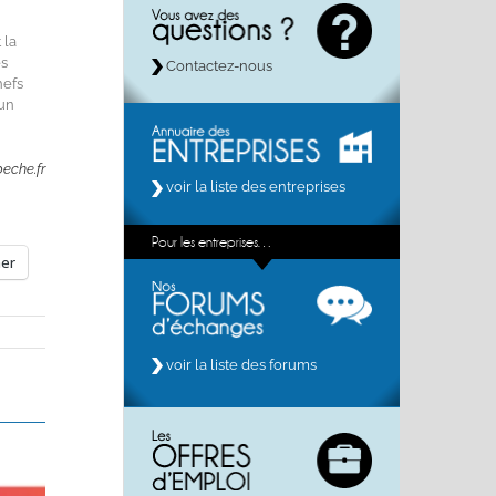
 la
es
Contactez-nous
hefs
’un
eche.fr
voir la liste des entreprises
Pour les entreprises…
mer
voir la liste des forums