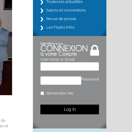
Toutes les actualités
Salons et conventions
Revue de presse
Les Flashs Infos
Username or Email
Password
Remember Me
e du
és et