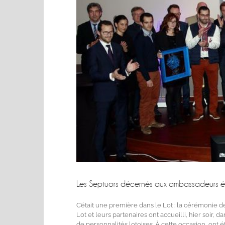
Les Septuors décernés aux ambassadeurs 
C’était une première dans le Lot : la cérémonie
Lot et leurs partenaires ont accueilli, hier soir,
de personnalités lotoises. À cette occasion, ont 