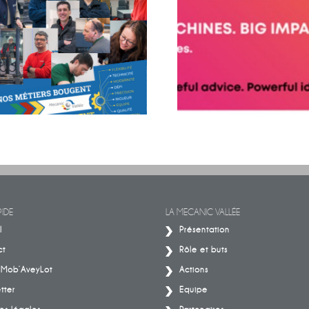
BIG MOVES. BIG MACHINES. B
Découvrez les histoires de celles et
IMPACT.
ceux qui font la mécanique
IDE
LA MECANIC VALLÉE
l
Présentation
ct
Rôle et buts
– Mob’AveyLot
Actions
tter
Equipe