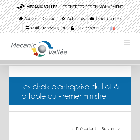
Passer
MECANIC VALLEE
| LES ENTREPRISES EN MOUVEMENT
au
contenu
Accueil
Contact
Actualités
Offres d’emploi
Outil – Mob’AveyLot
Espace sécurisé
Les chefs d’entreprise du Lot à
la table du Premier ministre
Précédent
Suivant