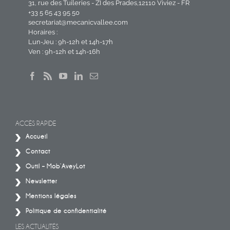
31, rue des Tuileries - ZI des Prades,12110 Viviez - FR
+33 5 65 43 95 50
secretariat@mecanicvallee.com
Horaires :
Lun-Jeu : 9h-12h et 14h-17h
Ven : 9h-12h et 14h-16h
ACCÈS RAPIDE
Accueil
Contact
Outil – Mob’AveyLot
Newsletter
Mentions légales
Politique de confidentialité
LES ACTUALITÉS