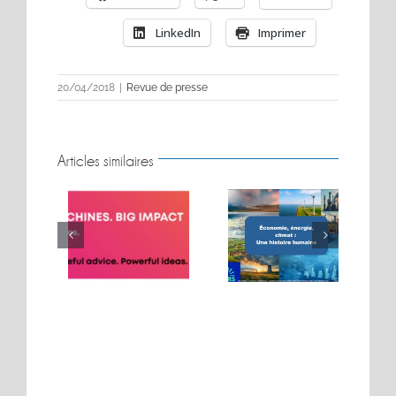
LinkedIn
Imprimer
20/04/2018
|
Revue de presse
Articles similaires
BIG MOVES. BIG
Conférence sur les
MACHINES. BIG
t
énergies
IMPACT.