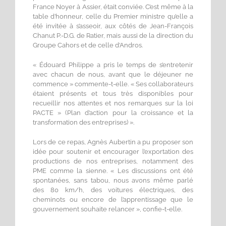
France Noyer à Assier, était conviée. C’est même à la
table d’honneur, celle du Premier ministre qu’elle a
été invitée à s’asseoir, aux côtés de Jean-François
Chanut P.-D.G. de Ratier, mais aussi de la direction du
Groupe Cahors et de celle d’Andros.
« Édouard Philippe a pris le temps de s’entretenir
avec chacun de nous, avant que le déjeuner ne
commence » commente-t-elle. « Ses collaborateurs
étaient présents et tous très disponibles pour
recueillir nos attentes et nos remarques sur la loi
PACTE » (Plan d’action pour la croissance et la
transformation des entreprises) ».
Lors de ce repas, Agnès Aubertin a pu proposer son
idée pour soutenir et encourager l’exportation des
productions de nos entreprises, notamment des
PME comme la sienne. « Les discussions ont été
spontanées, sans tabou, nous avons même parlé
des 80 km/h, des voitures électriques, des
cheminots ou encore de l’apprentissage que le
gouvernement souhaite relancer », confie-t-elle.