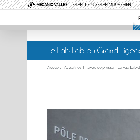
Passer
MECANIC VALLEE
| LES ENTREPRISES EN MOUVEMENT
au
contenu
Le Fab Lab du Grand Figeac
Accueil
Actualités
Revue de presse
Le Fab Lab d
Voir
l'image
agrandie