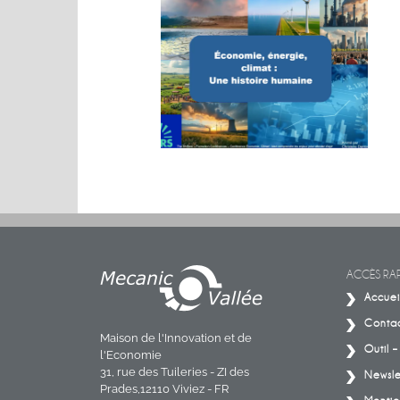
MACHINES. BIG
Conférence sur les énergies
CT.
ACCÈS RAP
Accuei
Conta
Maison de l'Innovation et de
Outil 
l'Economie
31, rue des Tuileries - ZI des
Newsle
Prades,12110 Viviez - FR