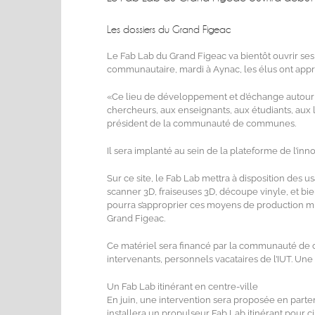
Les dossiers du Grand Figeac
Le Fab Lab du Grand Figeac va bientôt ouvrir ses p
communautaire, mardi à Aynac, les élus ont appro
«Ce lieu de développement et d’échange autour d
chercheurs, aux enseignants, aux étudiants, aux 
président de la communauté de communes.
Il sera implanté au sein de la plateforme de l’inn
Sur ce site, le Fab Lab mettra à disposition des 
scanner 3D, fraiseuses 3D, découpe vinyle, et bi
pourra s’approprier ces moyens de production mis
Grand Figeac.
Ce matériel sera financé par la communauté de
intervenants, personnels vacataires de l’IUT. Une
Un Fab Lab itinérant en centre-ville
En juin, une intervention sera proposée en parte
installera un propulseur Fab Lab itinérant pour ci