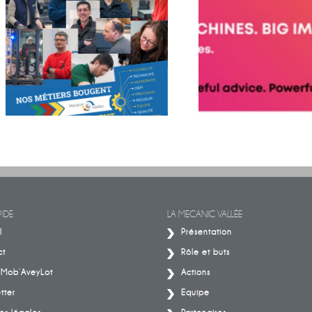
BIG MOVES. BIG MACHINES. B
Découvrez les histoires de celles et
IMPACT.
ceux qui font la mécanique
IDE
LA MECANIC VALLÉE
l
Présentation
ct
Rôle et buts
– Mob’AveyLot
Actions
tter
Equipe