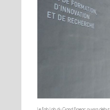
Le Fab Lab du Grand Figeac ouvrira début