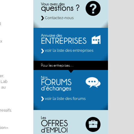
Contactez-nous
l
ux
voir la liste des entreprises
Pour les entreprises…
er,
b Lab
n au
voir la liste des forums
essifs.
tion»