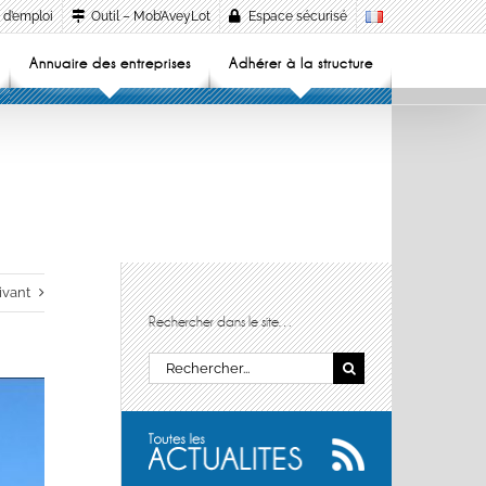
 d’emploi
Outil – Mob’AveyLot
Espace sécurisé
Annuaire des entreprises
Adhérer à la structure
ivant
Rechercher dans le site…
Rechercher: