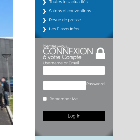
Toutes les actualités
Salons et conventions
Revue de presse
Les Flashs Infos
Username or Email
Password
Remember Me