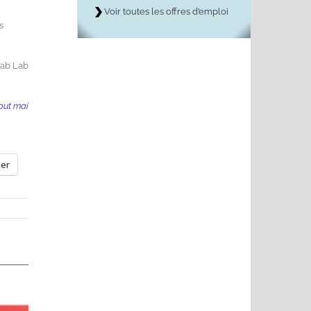
Voir toutes les offres d’emploi
s
Fab Lab
but mai
mer