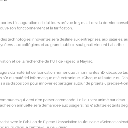
ortes. L’inauguration est d’ailleurs prévue le 3 mai. Lors du dernier consei
uvé son fonctionnement et la tarification.
es technologies innovantes sera destiné aux entreprises, aux salariés, a
lycéens, aux collégiens et au grand public», soulignait Vincent Labarthe,
ovation et de la recherche de l’IUT de Figeac, à Nayrac.
usagers du matériel de fabrication numérique : imprimantes 3D, découpe las
en sûr du matériel informatique et électronique. «Chaque utilisateur du Fa
 à sa disposition pour innover et partager autour de projets», précise-t-o
 communes qui vient d’en passer commande. Le lieu sera animé par deux
 adhésion annuelle sera demandée aux usagers : 30 € adultes et tarifs dégr
nariat avec le Fab Lab de Figeac. L’association toulousaine «Science anima
nq jours, dans le centre-ville de Figeac.