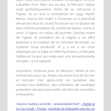
Labarthe. Pour fêter ses 20 ans, la Mecanic Vallée
avait symboliquement choisi de se retrouver à
Figeac, là où tout a commencé en 1999. Martin
Malvy, retenu hier matin à Toulouse où il planchait
devant les élus du Grand Toulouse sur le dossier de
l’eau comme président du comité de bassin, a tenu à
venir à Figeac en milieu de journée. L’ancien maire
de Figeac et président de la région a en effet
participé à la création de ce concept de cluster ou
système local productif. «Il y a en a eu onze
labellisés par la Datar en Midi-Pyrénées. La Mecanic
Vallée est le seul qui reste avec une exceptionnelle
réussite», a-t-il rappelé.
L’aventure continue pour la Mecanic Vallée et ses
entreprises pour qui l’enjeu est avant tout de former
et recruter. Hier après-midi, en parallèle des
rendez-vous d’affaires, des entretiens de candidats
potentiels devaient permettre de faire de nouvelles
embauches.
Source: Audrey Lecomte – www.ladepeche.fr –
Publié le
05/10/2018 – Figeac, capitale de l’industrie pour les 20