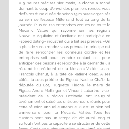
A 9 heures précises hier matin, la cloche a sonné
donnant le coup d’envoi des premiers rendez-vous
d’affaires d’une durée d’environ 15 minutes organisés
au sein de l’espace Mitterrand tout au long de la
journée. Plus de 120 entreprises venues de toute la
Mecanic Vallée qui rayonne sur les régions
Nouvelle Aquitaine et Occitanie ont participé à ce
«speed dating» industriel qui a fait ses preuves. «On
a plus de 1 200 rendez-vous prévus. Le principe est
de faire rencontrer les donneurs d’ordre et les
entreprises soit pour prendre contact, soit pour
anticiper des besoins et répondre à la demande», a
résumé le président de la Mecanic Vallée, Jean-
François Chanut, à la tête de Ratier-Figeac. A ses
côtés, la sous-préfète de Figeac, Nadine Chaïb, la
députée du Lot, Huguette Tiégna, le maire de
Figeac André Mellinger et Vincent Labarthe, vice-
président de la région Occitanie, ont inauguré
l’événement et salué les entrepreneurs réunis pour
cette réunion annuelle attendue. «C’est un bien bel
anniversaire pour la Mecanic Vallée. Tous les
clusters n’ont pas un temps de vie aussi long et
surtout n’ont pas la capacité à se structurer de cette
façon. C’est une pleine réussite», a souligné Vincent