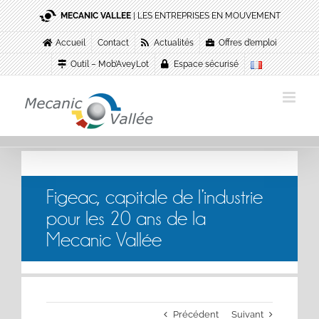
Passer
MECANIC VALLEE
| LES ENTREPRISES EN MOUVEMENT
au
contenu
Accueil
Contact
Actualités
Offres d’emploi
Outil – Mob’AveyLot
Espace sécurisé
Figeac, capitale de l’industrie
pour les 20 ans de la
Mecanic Vallée
Précédent
Suivant