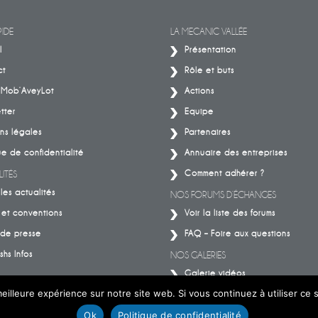
IMPACT.
ceux qui font la mécanique
IDE
LA MECANIC VALLÉE
l
Présentation
ct
Rôle et buts
– Mob’AveyLot
Actions
tter
Equipe
ns légales
Partenaires
ue de confidentialité
Annuaire des entreprises
Comment adhérer ?
ITÉS
les actualités
NOS FORUMS D’ÉCHANGES
 et conventions
Voir la liste des forums
de presse
FAQ – Foire aux questions
shs Infos
NOS GALERIES
Galerie vidéos
eilleure expérience sur notre site web. Si vous continuez à utiliser ce
Galerie photos
Ok
Politique de confidentialité