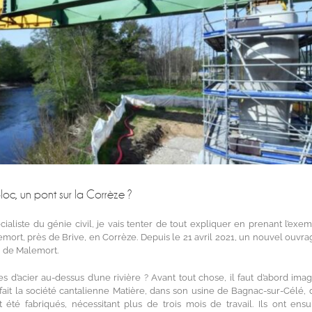
loc, un pont sur la Corrèze ?
ialiste du génie civil, je vais tenter de tout expliquer en prenant l’exe
emort, près de Brive, en Corrèze. Depuis le 21 avril 2021, un nouvel ouvrag
on de Malemort.
 d’acier au-dessus d’une rivière ? Avant tout chose, il faut d’abord imag
 fait la société cantalienne Matière, dans son usine de Bagnac-sur-Célé, 
 été fabriqués, nécessitant plus de trois mois de travail. Ils ont ensu