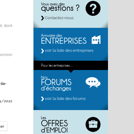
Contactez-nous
l, dont
voir la liste des entreprises
horizon
Pour les entreprises…
-la-
voir la liste des forums
04/2021
mer