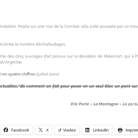
installée. Posée sur une rive de la Corrèze, elle a été poussée par un treui
et limite le nombre d’échafaudages.
tie des cinq ouvrages d’art prévus sur la déviation de Malemort, qui à l’
nat/Argentat.
) en quatre chiffres
(juillet 2020)
ualites/dis-comment-on-fait-pour-poser-en-un-seul-bloc-un-pont-sur
Eric Porte – La Montagne – Le 22/
Facebook
X
Viadeo
LinkedIn
Impri