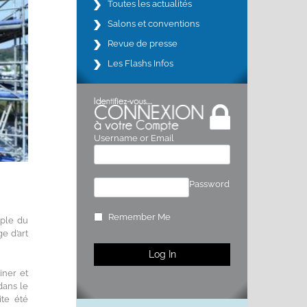
Toutes les actualités
Salons et conventions
Revue de presse
Les Flashs Infos
Username or Email
Password
Remember Me
mple du
e d’art
iner et
dans le
ite été