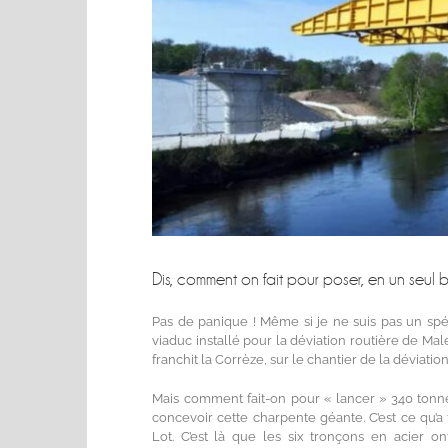
Dis, comment on fait pour poser, en un seul b
Pas de panique ! Même si je ne suis pas un spéc
viaduc installé pour la déviation routière de Mal
franchit la Corrèze, sur le chantier de la déviati
Mais comment fait-on pour « lancer » 340 tonnes
concevoir cette charpente géante. C’est ce qu’a
Lot. C’est là que les six tronçons en acier ont