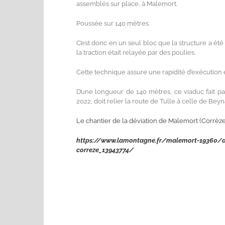
assemblés sur place, à Malemort.
Poussée sur 140 mètres
C’est donc en un seul bloc que la structure a été 
la traction était relayée par des poulies.
Cette technique assure une rapidité d’exécution 
D’une longueur de 140 mètres, ce viaduc fait par
2022, doit relier la route de Tulle à celle de Bey
Le chantier de la déviation de Malemort (Corrèze
https://www.lamontagne.fr/malemort-19360/act
correze_13943774/