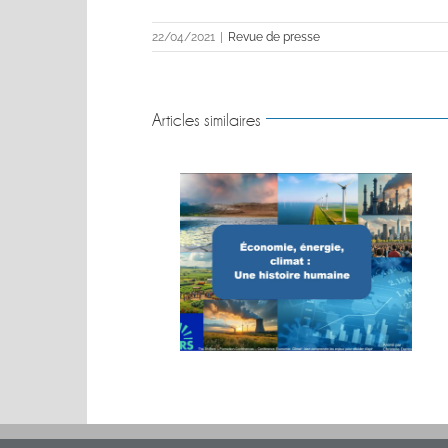
22/04/2021
|
Revue de presse
Articles similaires
MACHINES. BIG
Conférence sur les énergies