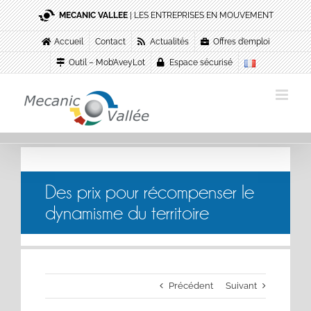
Passer
MECANIC VALLEE
| LES ENTREPRISES EN MOUVEMENT
au
contenu
Accueil
Contact
Actualités
Offres d’emploi
Outil – Mob’AveyLot
Espace sécurisé
Des prix pour récompenser le
dynamisme du territoire
Précédent
Suivant