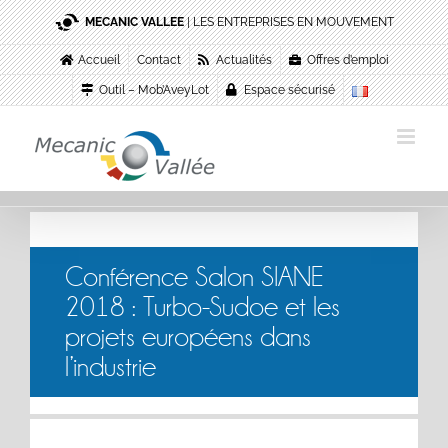
Passer
MECANIC VALLEE
| LES ENTREPRISES EN MOUVEMENT
au
contenu
Accueil
Contact
Actualités
Offres d’emploi
Outil – Mob’AveyLot
Espace sécurisé
Conférence Salon SIANE
2018 : Turbo-Sudoe et les
projets européens dans
l’industrie