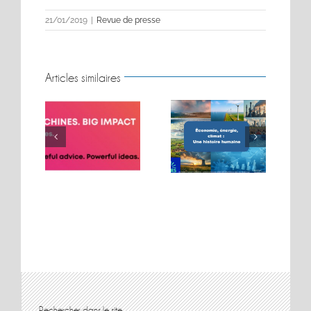
21/01/2019
|
Revue de presse
Articles similaires
BIG MOVES. BIG
Conférence sur les
MACHINES. BIG
t
énergies
IMPACT.
Rechercher dans le site…