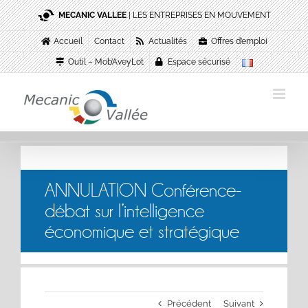
Passer
MECANIC VALLEE
| LES ENTREPRISES EN MOUVEMENT
au
contenu
Accueil
Contact
Actualités
Offres d’emploi
Outil – Mob’AveyLot
Espace sécurisé
ANNULATION Conférence-
débat sur l’intelligence
économique et stratégique
Précédent
Suivant