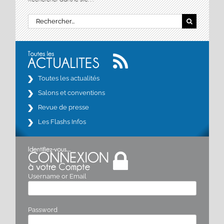
Rechercher:
Toutes les actualités
Salons et conventions
Revue de presse
Les Flashs Infos
Username or Email
Password