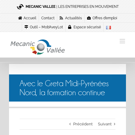
Passer
MECANIC VALLEE
| LES ENTREPRISES EN MOUVEMENT
au
contenu
Accueil
Contact
Actualités
Offres d’emploi
Outil – Mob’AveyLot
Espace sécurisé
Avec le Greta Midi-Pyrénées
Nord, la formation continue
Précédent
Suivant