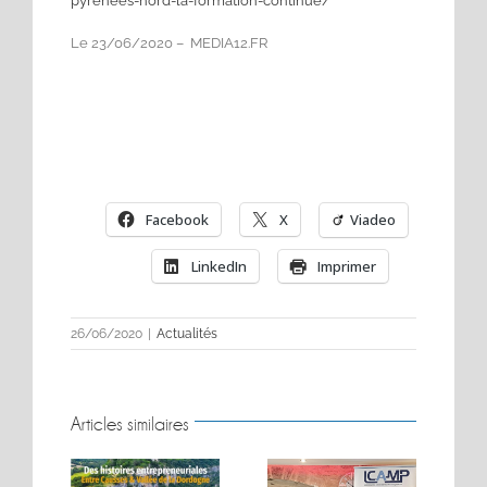
pyrenees-nord-la-formation-continue/
Le
23/06/2020 –
MEDIA12.FR
Facebook
X
Viadeo
LinkedIn
Imprimer
26/06/2020
|
Actualités
Articles similaires