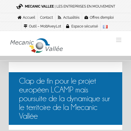
Passer
MECANIC VALLEE
| LES ENTREPRISES EN MOUVEMENT
au
contenu
Accueil
Contact
Actualités
Offres d’emploi
Outil – Mob’AveyLot
Espace sécurisé
Clap de fin pour le projet
européen LCAMP mais
poursuite de la dynamique sur
le territoire de la Mecanic
Vallée