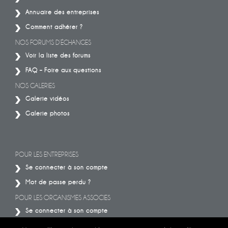
Annuaire des entreprises
Comment adhérer ?
NOS FORUMS D’ÉCHANGES
Voir la liste des forums
FAQ – Foire aux questions
NOS GALERIES
Galerie vidéos
Galerie photos
POUR LES ENTREPRISES
Se connecter à son compte
Mot de passe perdu ?
POUR LES ORGANISMES ASSOCIES
Se connecter à son compte
Mot de passe perdu ?