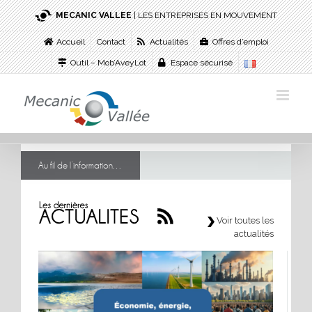
Passer
MECANIC VALLEE
| LES ENTREPRISES EN MOUVEMENT
au
contenu
Accueil
Contact
Actualités
Offres d’emploi
Outil – Mob’AveyLot
Espace sécurisé
Au fil de l’information…
Voir toutes les
actualités