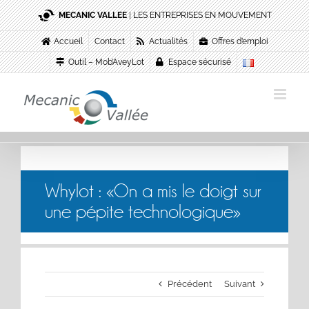
Passer
MECANIC VALLEE
| LES ENTREPRISES EN MOUVEMENT
au
contenu
Accueil
Contact
Actualités
Offres d’emploi
Outil – Mob’AveyLot
Espace sécurisé
Whylot : «On a mis le doigt sur
une pépite technologique»
Précédent
Suivant