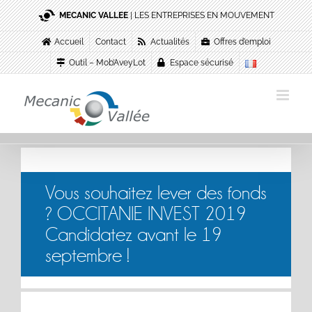
Passer
MECANIC VALLEE
| LES ENTREPRISES EN MOUVEMENT
au
contenu
Accueil
Contact
Actualités
Offres d’emploi
Outil – Mob’AveyLot
Espace sécurisé
Vous souhaitez lever des fonds
? OCCITANIE INVEST 2019
Candidatez avant le 19
septembre !