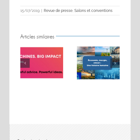
15/07/2019
|
Revue de presse
,
Salons et conventions
Articles similaires
BIG MOVES. BIG
Conférence sur les
MACHINES. BIG
t
énergies
IMPACT.