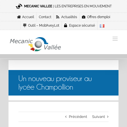
Passer
MECANIC VALLEE
| LES ENTREPRISES EN MOUVEMENT
au
contenu
Accueil
Contact
Actualités
Offres d’emploi
Outil – Mob’AveyLot
Espace sécurisé
Un nouveau proviseur au
lycée Champollion
Précédent
Suivant