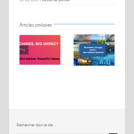
Articles similaires
BIG MOVES. BIG
Conférence sur les
MACHINES. BIG
t
énergies
IMPACT.
Rechercher dans le site…