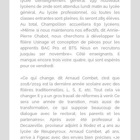
lycée d’enseignement général. 199 nouveaux
lycéens de 2nde sont attendus lundi matin au lycée
général. Au lycée professionnel, où toutes les
classes entrantes sont pleines, ils seront 285 élèves.
Au total, Champollion accueillera 630 lycéens.
«Même si nous maintenons nos effectifs, dit Annie-
Pierre Chabot, nous cherchons à développer la
filière Usinage et conception de pièces pour les
apprentis BAC Pro et BTS. Nous en recrutons
jusqu’au 1er novembre». Côté enseignants, il
manque encore trois voire quatre, qui sont espérés
pour ce vendredi.
«Ce qui change, dit Arnaud Combet, c’est que
2018/2019 est la dernière année scolaire avec des
filières traditionnelles, L, S, E, etc. Tout cela va
changer. Il y a un gros travail de réformes à venir. Ce
sera une année de transition, mais aussi de
transformation, ce qui suppose beaucoup de
dialogue avec le rectorat, les parents et les
partenaires». Après avoir été professeur à
Decazeville, proviseur adjoint à Rodez et 4 ans au
lycée de Rieupeyroux, Arnaud Combet, 46 ans,
arrive à Figeac avec des envies bien précises. «Je