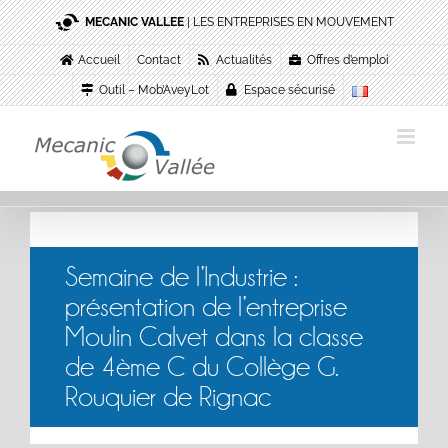
Passer
MECANIC VALLEE
| LES ENTREPRISES EN MOUVEMENT
au
contenu
Accueil
Contact
Actualités
Offres d’emploi
Outil – Mob’AveyLot
Espace sécurisé
Semaine de l’Industrie :
présentation de l’entreprise
Moulin Calvet dans la classe
de 4ème C du Collège G.
Rouquier de Rignac