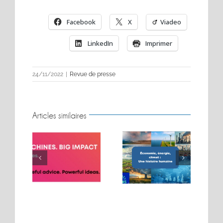
Facebook
X
Viadeo
LinkedIn
Imprimer
24/11/2022
|
Revue de presse
Articles similaires
BIG MOVES. BIG
Conférence sur les
MACHINES. BIG
t
énergies
IMPACT.