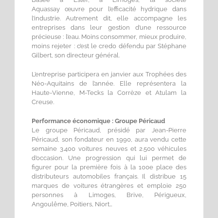
Aquassay œuvre pour l’efficacité hydrique dans
l’industrie. Autrement dit, elle accompagne les
entreprises dans leur gestion d’une ressource
précieuse : l’eau. Moins consommer, mieux produire,
moins rejeter : c’est le credo défendu par Stéphane
Gilbert, son directeur général.
L’entreprise participera en janvier aux Trophées des
Néo-Aquitains de l’année. Elle représentera la
Haute-Vienne, M-Tecks la Corrèze et Atulam la
Creuse.
Performance économique : Groupe Péricaud
Le groupe Péricaud, présidé par Jean-Pierre
Péricaud, son fondateur en 1990, aura vendu cette
semaine 3.400 voitures neuves et 2.500 véhicules
d’occasion. Une progression qui lui permet de
figurer pour la première fois à la 100e place des
distributeurs automobiles français. Il distribue 15
marques de voitures étrangères et emploie 250
personnes à Limoges, Brive, Périgueux,
Angoulême, Poitiers, Niort…