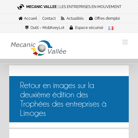
Passer
MECANIC VALLEE
| LES ENTREPRISES EN MOUVEMENT
au
contenu
Accueil
Contact
Actualités
Offres d’emploi
Outil – Mob’AveyLot
Espace sécurisé
Retour en images sur la
deuxième édition des
Trophées des entreprises à
Limoges