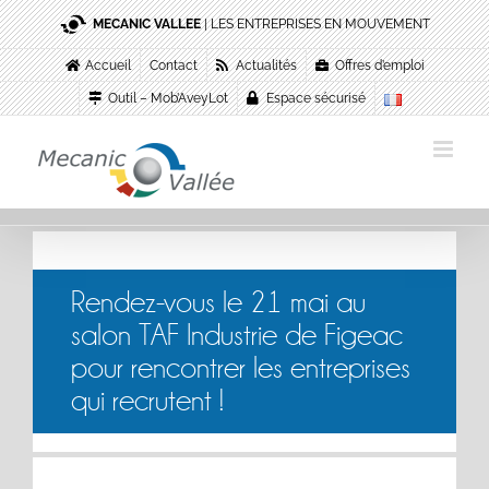
Passer
MECANIC VALLEE
| LES ENTREPRISES EN MOUVEMENT
au
contenu
Accueil
Contact
Actualités
Offres d’emploi
Outil – Mob’AveyLot
Espace sécurisé
Rendez-vous le 21 mai au
salon TAF Industrie de Figeac
pour rencontrer les entreprises
qui recrutent !