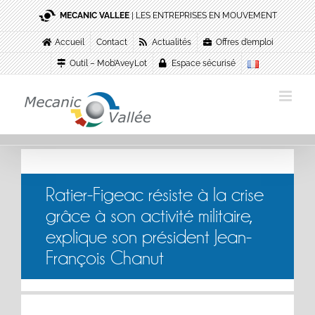
Passer
MECANIC VALLEE
| LES ENTREPRISES EN MOUVEMENT
au
contenu
Accueil
Contact
Actualités
Offres d’emploi
Outil – Mob’AveyLot
Espace sécurisé
Ratier-Figeac résiste à la crise
grâce à son activité militaire,
explique son président Jean-
François Chanut