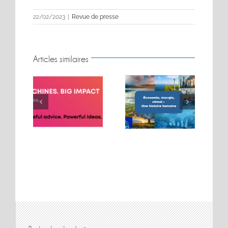
22/02/2023
|
Revue de presse
Articles similaires
BIG MOVES. BIG
Conférence sur les
MACHINES. BIG
t
énergies
IMPACT.