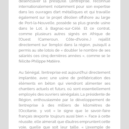
désenclaver la presqu’île. L’entreprise, reconnue
internationalement notamment pour son expertise
dans les ouvrages d’art métalliques et qui travaille
également sur le projet d’éolien offshore au large
de Port-la-Nouvelle, possède sa plus grande usine
dans le Lot, à Bagnac-sur-Célé. Et ce contrat,
comme plusieurs autres signés en Afrique de
l’Ouest (Cameroun, Côte-d’Ivoire…) rejaillit
directement sur l’emploi dans la région, puisqu’il a
permis au site lotois de « doubler le nombre de ses
salariés ces cinq dernières années », comme se le
félicite Philippe Matière.
Au Sénégal, l’entreprise est aujourd’hui directement
implantée, avec une usine de préfabrication des
éléments en béton qui viendront alimenter ses
chantiers actuels et futurs, où sont essentiellement
employés des ouvriers sénégalais. La présidente de
Région, enthousiasmée par le développement de
l’entreprise à des milliers de kilomètres de
l’Occitanie, y voit « le signe que le savoir-faire
français s’exporte toujours aussi bien ». Face à cette
réussite, elle aimerait que d’autres empruntent cette
voie, quelle que soit leur taille. « L’exemple de