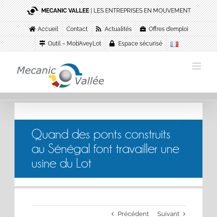
Passer
MECANIC VALLEE
| LES ENTREPRISES EN MOUVEMENT
au
contenu
Accueil
Contact
Actualités
Offres d’emploi
Outil – Mob’AveyLot
Espace sécurisé
Quand des ponts construits
au Sénégal font travailler une
usine du Lot
Précédent
Suivant