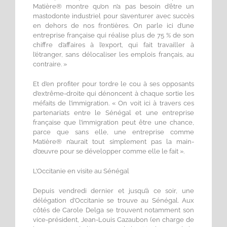
Matière® montre qu’on n’a pas besoin d’être un
mastodonte industriel pour s’aventurer avec succès
en dehors de nos frontières. On parle ici d’une
entreprise française qui réalise plus de 75 % de son
chiffre d’affaires à l’export, qui fait travailler à
l’étranger, sans délocaliser les emplois français, au
contraire. »
Et d’en profiter pour tordre le cou à ses opposants
d’extrême-droite qui dénoncent à chaque sortie les
méfaits de l’immigration. « On voit ici à travers ces
partenariats entre le Sénégal et une entreprise
française que l’immigration peut être une chance,
parce que sans elle, une entreprise comme
Matière® n’aurait tout simplement pas la main-
d’œuvre pour se développer comme elle le fait ».
L’Occitanie en visite au Sénégal
Depuis vendredi dernier et jusqu’à ce soir, une
délégation d’Occitanie se trouve au Sénégal. Aux
côtés de Carole Delga se trouvent notamment son
vice-président, Jean-Louis Cazaubon (en charge de