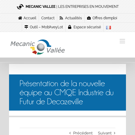
Passer
MECANIC VALLEE
| LES ENTREPRISES EN MOUVEMENT
au
contenu
Accueil
Contact
Actualités
Offres d’emploi
Outil – Mob’AveyLot
Espace sécurisé
Présentation de la nouvelle
équipe au CMQE Industrie du
Futur de Decazeville
Précédent
Suivant