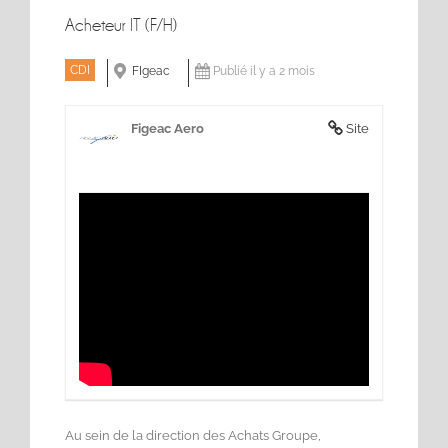
Acheteur IT (F/H)
CDI
FIgeac
Publié il y a 2 mois
Figeac Aero
Site
Au sein de la direction des Achats Groupe,