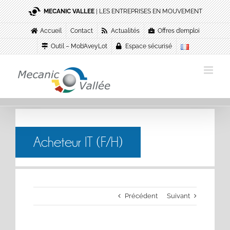
Passer
MECANIC VALLEE
| LES ENTREPRISES EN MOUVEMENT
au
contenu
Accueil
Contact
Actualités
Offres d’emploi
Outil – Mob’AveyLot
Espace sécurisé
Acheteur IT (F/H)
Précédent
Suivant