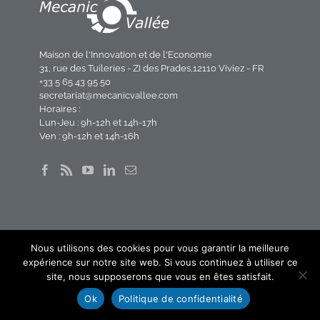
Maison de l'Innovation et de l'Economie
31, rue des Tuileries - ZI des Prades,12110 Viviez - FR
+33 5 65 43 95 50
secretariat@mecanicvallee.com
Horaires :
Lun-Jeu : 9h-12h et 14h-17h
Ven : 9h-12h et 14h-16h
ACCÈS RAPIDE
Nous utilisons des cookies pour vous garantir la meilleure
Accueil
expérience sur notre site web. Si vous continuez à utiliser ce
Contact
site, nous supposerons que vous en êtes satisfait.
Outil – Mob’AveyLot
Ok
Politique de confidentialité
Newsletter