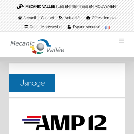
Passer
MECANIC VALLEE
| LES ENTREPRISES EN MOUVEMENT
au
contenu
Accueil
Contact
Actualités
Offres d’emploi
Outil – Mob’AveyLot
Espace sécurisé
Usinage