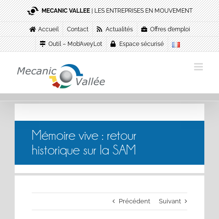
Passer
MECANIC VALLEE
| LES ENTREPRISES EN MOUVEMENT
au
contenu
Accueil
Contact
Actualités
Offres d’emploi
Outil – Mob’AveyLot
Espace sécurisé
Mémoire vive : retour
historique sur la SAM
Précédent
Suivant