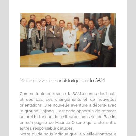
Voir
l'image
agrandie
Mémoire vive : retour historique sur la SAM
Comme toute entreprise, la SAM a connu des hauts
et des bas, des changements et de nouvelles
orientations. Une nouvelle aventure a débuté avec
le groupe Jinjiang. Il est donc opportun de retracer
un bref historique de ce fleuron industriel du Bassin,
en compagnie de Maurice Orsane qui a été, entre
autres, responsable d’études.
Notre guide nous indique que la Vieille-Montage a