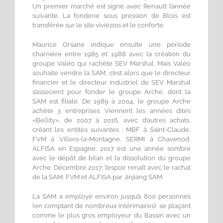
Un premier marché est signé avec Renault l’année
suivante. La fonderie sous pression de Blois est
transférée sur le site viviézois et le conforte.
Maurice Orsane indique ensuite une période
charnière entre 1985 et 1988 avec la création du
groupe Valéo qui rachète SEV Marshal. Mais Valéo
souhaite vendre la SAM, c’est alors que le directeur
financier et le directeur industriel de SEV Marshal
s’associent pour fonder le groupe Arche, dont la
SAM est filiale. De 1989 à 2004, le groupe Arche
achète 3 entreprises. Viennent les années dites
«Bellity», de 2007 à 2016, avec d’autres achats,
créant les entités suivantes : MBF à Saint-Claude,
FVM à Villers-la-Montagne, SERMI à Chavenod,
ALFISA en Espagne. 2017 est une année sombre
avec le dépôt de bilan et la dissolution du groupe
Arche. Décembre 2017, l’espoir renaît avec le rachat
de la SAM, FVM et ALFISA par Jinjiang SAM.
La SAM a employé environ jusqu’à 800 personnes
(en comptant de nombreux intérimaires), se plaçant
comme le plus gros employeur du Bassin avec un