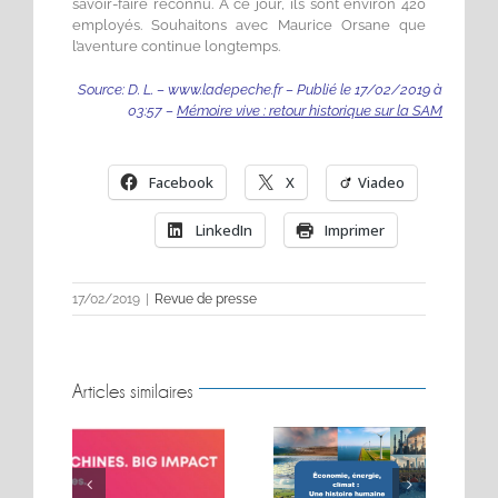
savoir-faire reconnu. À ce jour, ils sont environ 420
employés. Souhaitons avec Maurice Orsane que
l’aventure continue longtemps.
Source: D. L. – www.ladepeche.fr – Publié le
17/02/2019 à
03:57
–
Mémoire vive : retour historique sur la SAM
Facebook
X
Viadeo
LinkedIn
Imprimer
17/02/2019
|
Revue de presse
Articles similaires