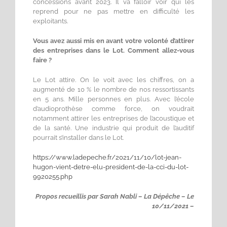
concessions avant 2023. Il va falloir voir qui les
reprend pour ne pas mettre en difficulté les
exploitants.
Vous avez aussi mis en avant votre volonté d’attirer
des entreprises dans le Lot. Comment allez-vous
faire ?
Le Lot attire. On le voit avec les chiffres, on a
augmenté de 10 % le nombre de nos ressortissants
en 5 ans. Mille personnes en plus. Avec l’école
d’audioprothèse comme force, on voudrait
notamment attirer les entreprises de l’acoustique et
de la santé. Une industrie qui produit de l’auditif
pourrait s’installer dans le Lot.
https://www.ladepeche.fr/2021/11/10/lot-jean-
hugon-vient-detre-elu-president-de-la-cci-du-lot-
9920255.php
Propos recueillis par Sarah Nabli – La Dépêche – Le
10/11/2021 –