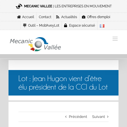
Passer
MECANIC VALLEE
| LES ENTREPRISES EN MOUVEMENT
au
contenu
Accueil
Contact
Actualités
Offres d’emploi
Outil – Mob’AveyLot
Espace sécurisé
Lot : Jean Hugon vient d’être
élu président de la CCI du Lot
Précédent
Suivant