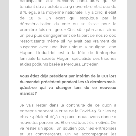
participation aux élections consulaires qui se
tenaient du 27 octobre au 9 novembre n’est que de
8 %, égal à la moyenne nationale. Il y a cinq, il était
de 18 %. Un écart qui s’explique par la
dématérialisation du vote qui se faisait pour la
première fois en ligne. « C’est sûr qu’on aurait aimé
un peu plus d’engagement de la part de nos 10 000
ressortissants même s’il n’y avait pas vraiment de
suspense avec une liste unique. » souligne Jean
Hugon. L’industriel est à la tête de l’entreprise
familiale la société Hugon, spécialiste des tribunes
et des podiums basée à Mercuès. Entretien.
Vous étiez déjà président par intérim de la CCI lors
du mandat précédent pendant les 18 derniers mois,
qu’est-ce qui va changer lors de ce nouveau
mandat ?
Je vais rester dans la continuité de ce qu’on a
entrepris pendant la crise de la Covid-19. Sur les 24
élus, 14 étaient déjà en place, nous avons donc 10
nouvelles personnes. Et on est tous très motivés. On
va rester un appui, un soutien pour les entreprises
et les commerçants. On va accompagner les