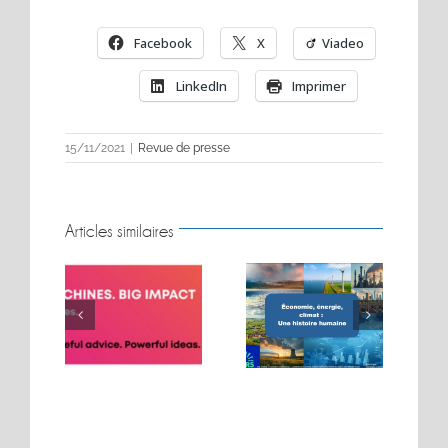
Facebook
X
Viadeo
LinkedIn
Imprimer
15/11/2021
|
Revue de presse
Articles similaires
BIG MOVES. BIG
Conférence sur les
MACHINES. BIG
t
énergies
IMPACT.