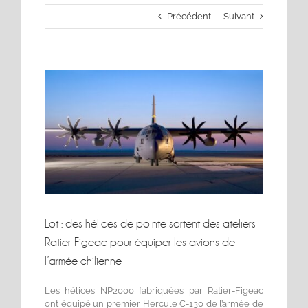
Précédent
Suivant
Voir
l'image
agrandie
Lot : des hélices de pointe sortent des ateliers
Ratier-Figeac pour équiper les avions de
l’armée chilienne
Les hélices NP2000 fabriquées par Ratier-Figeac
ont équipé un premier Hercule C-130 de l’armée de