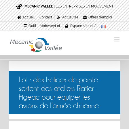
Passer
MECANIC VALLEE
| LES ENTREPRISES EN MOUVEMENT
au
contenu
Accueil
Contact
Actualités
Offres d’emploi
Outil – Mob’AveyLot
Espace sécurisé
Lot : des hélices de pointe
sortent des ateliers Ratier-
Figeac pour équiper les
avions de l’armée chilienne