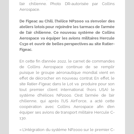
l’air chilienne. Photo DR-autorisée par Collins
Aerospace.
De Figeac au Chili, l’hélice NP2000 va s’envoler des
ateliers lotois pour rejoindre les tarmacs de l’armée
de l’air chilienne. Ce nouveau système de Collins
Aerospace va équiper les avions militaires Hercule
C130 et ouvrir de belles perspectives au site Ratier-
Figeac.
En cette fin d’année 2022, le carnet de commandes
de Collins Aerospace continue de se remplir
puisque le groupe aéronautique mondial vient en
effet de décrocher en nouveau contrat. En effet, le
site Ratier-Figeac dans le Lot va produire pour son
tout premier client international (hors USA) le
système d’hélices NP2000. C’est l’armée de l’air
chilienne, qui après l’US AirForce, a acté cette
coopération avec Collins Aerospace afin d’en
équiper ses avions de transport militaire Hercule C-
130.
« L’intégration du système NP2000 sur le premier C-