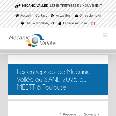
Passer
MECANIC VALLEE
| LES ENTREPRISES EN MOUVEMENT
au
contenu
Accueil
Contact
Actualités
Offres d’emploi
Outil – Mob’AveyLot
Espace sécurisé
Les entreprises de Mecanic
Vallée au SIANE 2025 au
MEETT à Toulouse
Précédent
Suivant