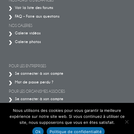
NOS FORUMS D’ÉCHANGES
Voir la liste des forums
FAQ – Foire aux questions
NOS GALERIES
Galerie vidéos
Galerie photos
POUR LES ENTREPRISES
Se connecter à son compte
Mot de passe perdu ?
POUR LES ORGANISMES ASSOCIES
Se connecter à son compte
Mot de passe perdu ?
Nous utilisons des cookies pour vous garantir la meilleure
expérience sur notre site web. Si vous continuez à utiliser ce
site, nous supposerons que vous en êtes satisfait.
Ok
Politique de confidentialité