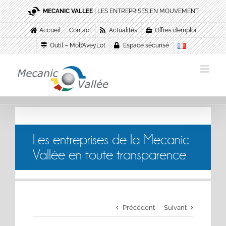
Passer
MECANIC VALLEE
| LES ENTREPRISES EN MOUVEMENT
au
contenu
Accueil
Contact
Actualités
Offres d’emploi
Outil – Mob’AveyLot
Espace sécurisé
Les entreprises de la Mecanic
Vallée en toute transparence
Précédent
Suivant