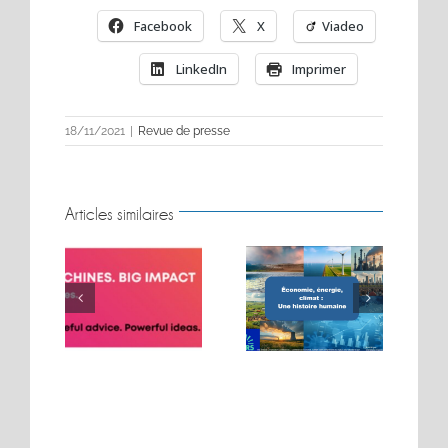
Facebook
X
Viadeo
LinkedIn
Imprimer
18/11/2021
|
Revue de presse
Articles similaires
BIG MOVES. BIG
Conférence sur les
MACHINES. BIG
t
énergies
IMPACT.