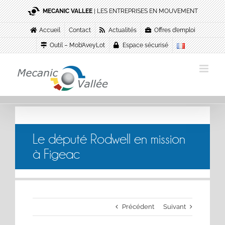
Passer
MECANIC VALLEE
| LES ENTREPRISES EN MOUVEMENT
au
contenu
Accueil
Contact
Actualités
Offres d’emploi
Outil – Mob’AveyLot
Espace sécurisé
Le député Rodwell en mission
à Figeac
Précédent
Suivant