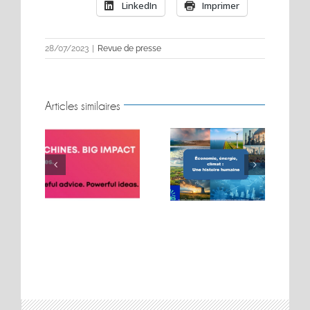
LinkedIn
Imprimer
28/07/2023
|
Revue de presse
Articles similaires
BIG MOVES. BIG
Conférence sur les
MACHINES. BIG
t
énergies
IMPACT.