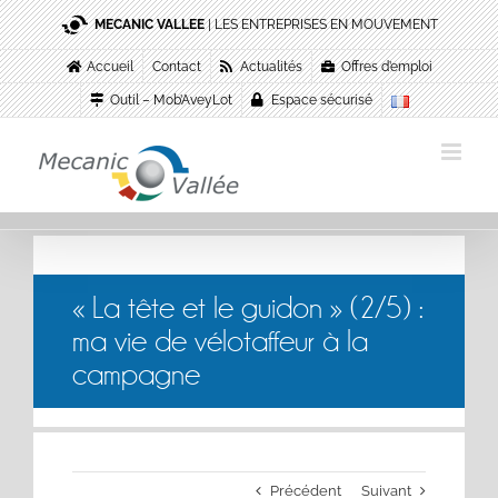
Passer
MECANIC VALLEE
| LES ENTREPRISES EN MOUVEMENT
au
contenu
Accueil
Contact
Actualités
Offres d’emploi
Outil – Mob’AveyLot
Espace sécurisé
« La tête et le guidon » (2/5) :
ma vie de vélotaffeur à la
campagne
Précédent
Suivant