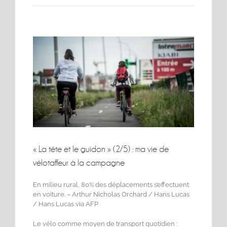
Voir
l'image
agrandie
« La tête et le guidon » (2/5) : ma vie de
vélotaffeur à la campagne
En milieu rural, 80% des déplacements s’effectuent
en voiture. – Arthur Nicholas Orchard / Hans Lucas
/ Hans Lucas via AFP
Le vélo comme moyen de transport quotidien :