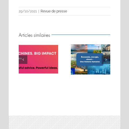
29/10/2021
|
Revue de presse
Articles similaires
BIG MOVES. BIG
Conférence sur les
MACHINES. BIG
t
énergies
IMPACT.