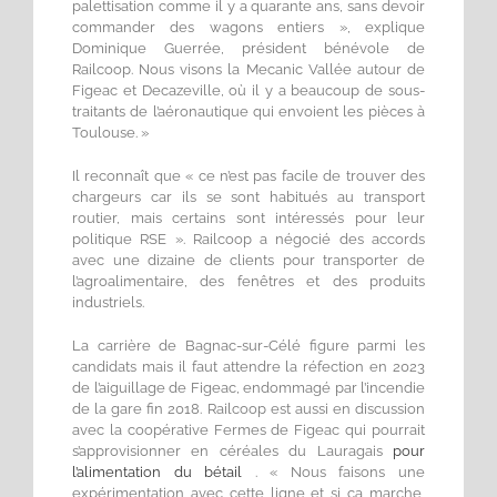
palettisation comme il y a quarante ans, sans devoir
commander des wagons entiers », explique
Dominique Guerrée, président bénévole de
Railcoop. Nous visons la Mecanic Vallée autour de
Figeac et Decazeville, où il y a beaucoup de sous-
traitants de l’aéronautique qui envoient les pièces à
Toulouse. »
Il reconnaît que « ce n’est pas facile de trouver des
chargeurs car ils se sont habitués au transport
routier, mais certains sont intéressés pour leur
politique RSE ». Railcoop a négocié des accords
avec une dizaine de clients pour transporter de
l’agroalimentaire, des fenêtres et des produits
industriels.
La carrière de Bagnac-sur-Célé figure parmi les
candidats mais il faut attendre la réfection en 2023
de l’aiguillage de Figeac, endommagé par l’incendie
de la gare fin 2018. Railcoop est aussi en discussion
avec la coopérative Fermes de Figeac qui pourrait
s’approvisionner en céréales du Lauragais
pour
l’alimentation du bétail
. « Nous faisons une
expérimentation avec cette ligne et si ça marche,