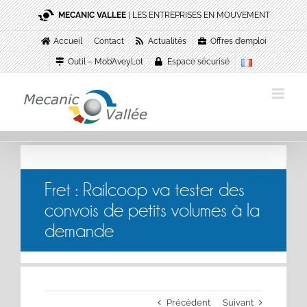
Passer
MECANIC VALLEE
| LES ENTREPRISES EN MOUVEMENT
au
contenu
Accueil
Contact
Actualités
Offres d’emploi
Outil – Mob’AveyLot
Espace sécurisé
Fret : Railcoop va tester des
convois de petits volumes à la
demande
Précédent
Suivant