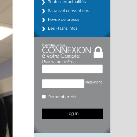
Toutes les actualités
Salons et conventions
Revue de presse
Les Flashs Infos
Username or Email
Password
Remember Me