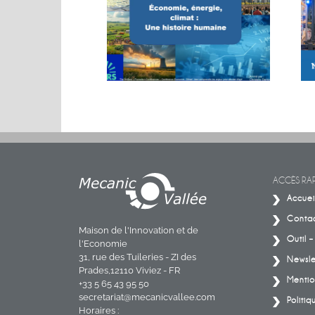
MACHINES. BIG
Conférence sur les énergies
CT.
ACCÈS RAP
Accuei
Conta
Maison de l'Innovation et de
Outil 
l'Economie
31, rue des Tuileries - ZI des
Newsle
Prades,12110 Viviez - FR
Mentio
+33 5 65 43 95 50
secretariat@mecanicvallee.com
Politiq
Horaires :