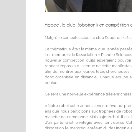
Figeac : le club Robotronik en compétition
Malgré le contexte actuel le club Robotronik s
La thématique était la même que l’année passée «
Les membres de l’association « Planète Sciences »
nouvelle compétition qu’ils espéraient pouvoir
rendant impossible la tenue de cette manifestatio
afin de montrer aux jeunes têtes chercheuses, q
donc organisée en distanciel. Chaque équipe se
équipe.
Ce sera une nouvelle expérience très enrichissan
« Notre robot cette année a encore évolué, pré
ans que nous participons aux trophées de robotiq
manette de commande. Mais aujourd’hui, il est l
d’un partenariat privilégié avec l’entreprise C
disposition le mercredi après-midi, des ingéni