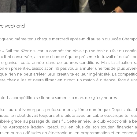
 ce week-end
’est quand même tenu chaque mercredi après-midi au sein du lycée Champo
 Sail the World », car la compétition n’avait pu se tenir du fait du confi
 l’ont conservée, afin que chaque équipe présente le travail effectué, lor
 organiser cette année dans de bonnes conditions. Mais la situation sa
n en présentiel, l’association n’a pas voulu annuler une fois de plus l’évé
ue rien ne peut arrêter leur créativité et leur ingéniosité. La compétiti
ra chez elles et devra filmer en direct, un match à distance, face à un
te. La compétition se tiendra samedi 20 mars de 13 à 17 heures.
cise Laurent Nonorgues, professeur en système numérique. Depuis plus d
ue, le robot devait toujours être piloté avec un câble électrique le relia
ibéré grâce au passage du sans fil. Cette année, le club Robotronik a bé
ollins Aerospace (Ratier-Figeac), qui en plus de son soutien financier 
eurs en bureau d’études en électronique, en programmation et en concept