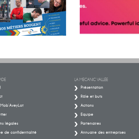
BIG MOVES. BIG MACHINES. B
Découvrez les histoires de celles et
IMPACT.
ceux qui font la mécanique
IDE
LA MECANIC VALLÉE
l
Présentation
ct
Rôle et buts
– Mob’AveyLot
Actions
tter
Equipe
ns légales
Partenaires
ue de confidentialité
Annuaire des entreprises