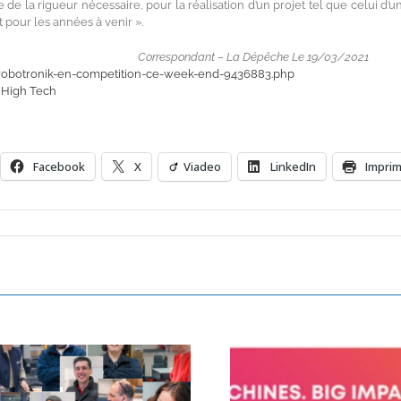
 la rigueur nécessaire, pour la réalisation d’un projet tel que celui d’un
pour les années à venir ».
La Dépêche Le 19/03/2021
robotronik-en-competition-ce-week-end-9436883.php
 High Tech
Facebook
X
Viadeo
LinkedIn
Impri