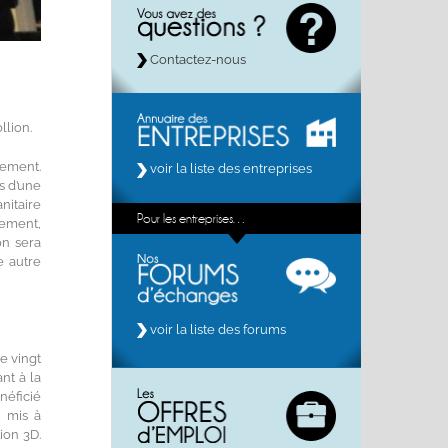
Contactez-nous
llion.
nement.
voir la liste des entreprises
s d’une
nitaire
Pour les entreprises…
nement,
on sera
e autre
voir la liste des forums
e vingt
nt à la
néficié
a mis à
ion 3D.