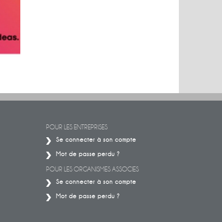
IG
Conférence sur les énergies
Découvrez le
ceux qu
POUR LES ENTREPRISES
Se connecter à son compte
Mot de passe perdu ?
POUR LES ORGANISMES ASSOCIES
Se connecter à son compte
Mot de passe perdu ?