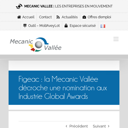
Passer
MECANIC VALLEE
| LES ENTREPRISES EN MOUVEMENT
au
contenu
Accueil
Contact
Actualités
Offres d’emploi
Outil – Mob’AveyLot
Espace sécurisé
Figeac : la Mecanic Vallée
décroche une nomination aux
Industrie Global Awards
Précédent
Suivant