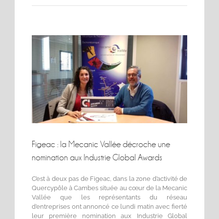
Voir
l'image
agrandie
Figeac : la Mecanic Vallée décroche une
nomination aux Industrie Global Awards
C’est à deux pas de Figeac, dans la zone d’activité de
Quercypôle à Cambes située au cœur de la Mecanic
Vallée que les représentants du réseau
d’entreprises ont annoncé ce lundi matin avec fierté
leur première nomination aux Industrie Global