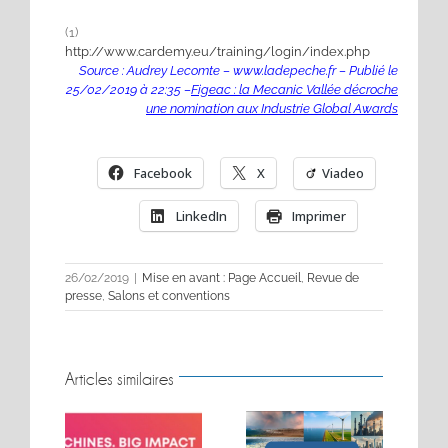
(1)
http://www.cardemy.eu/training/login/index.php
Source : Audrey Lecomte
– www.ladepeche.fr
– Publié le
25/02/2019 à 22:35
–
Figeac : la Mecanic Vallée décroche
une nomination aux Industrie Global Awards
Facebook
X
Viadeo
LinkedIn
Imprimer
26/02/2019
|
Mise en avant : Page Accueil
,
Revue de
presse
,
Salons et conventions
Articles similaires