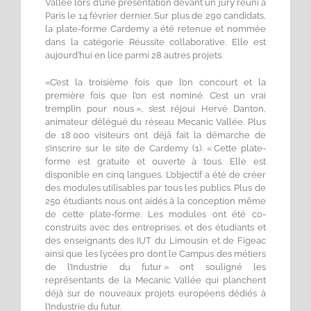
Vallée lors d’une présentation devant un jury réuni à
Paris le 14 février dernier. Sur plus de 290 candidats,
la plate-forme Cardemy a été retenue et nommée
dans la catégorie Réussite collaborative. Elle est
aujourd’hui en lice parmi 28 autres projets.
«C’est la troisième fois que l’on concourt et la
première fois que l’on est nominé. C’est un vrai
tremplin pour nous », s’est réjoui Hervé Danton,
animateur délégué du réseau Mecanic Vallée. Plus
de 18 000 visiteurs ont déjà fait la démarche de
s’inscrire sur le site de Cardemy (1). « Cette plate-
forme est gratuite et ouverte à tous. Elle est
disponible en cinq langues. L’objectif a été de créer
des modules utilisables par tous les publics. Plus de
250 étudiants nous ont aidés à la conception même
de cette plate-forme. Les modules ont été co-
construits avec des entreprises, et des étudiants et
des enseignants des IUT du Limousin et de Figeac
ainsi que les lycées pro dont le Campus des métiers
de l’Industrie du futur » ont souligné les
représentants de la Mecanic Vallée qui planchent
déjà sur de nouveaux projets européens dédiés à
l’Industrie du futur.