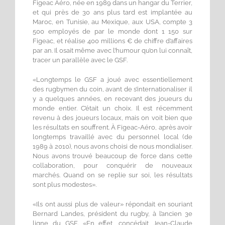
Figeac Aéro, née en 1989 dans un hangar du Terrier,
et qui près de 30 ans plus tard est implantée au
Maroc, en Tunisie, au Mexique, aux USA, compte 3
500 employés de par le monde dont 1 150 sur
Figeac, et réalise 400 millions € de chiffre d’affaires
par an. Il osait même avec l’humour qu’on lui connaît,
tracer un parallèle avec le GSF.
«Longtemps le GSF a joué avec essentiellement
des rugbymen du coin, avant de s’internationaliser il
y a quelques années, en recevant des joueurs du
monde entier. C’était un choix. Il est récemment
revenu à des joueurs locaux, mais on voit bien que
les résultats en souffrent. À Figeac-Aéro, après avoir
longtemps travaillé avec du personnel local (de
1989 à 2010), nous avons choisi de nous mondialiser.
Nous avons trouvé beaucoup de force dans cette
collaboration, pour conquérir de nouveaux
marchés. Quand on se replie sur soi, les résultats
sont plus modestes».
«Ils ont aussi plus de valeur» répondait en souriant
Bernard Landes, président du rugby, à l’ancien 3e
ligne du GSF. «En effet, concédait Jean-Claude