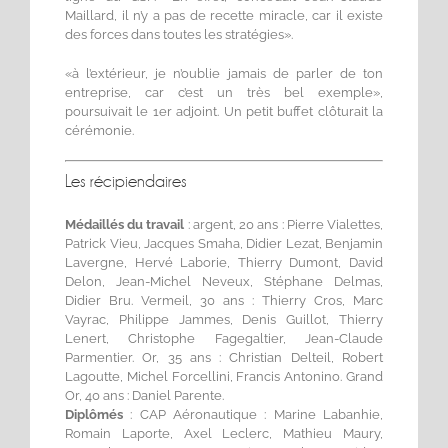
Maillard, il n’y a pas de recette miracle, car il existe
des forces dans toutes les stratégies».
«à l’extérieur, je n’oublie jamais de parler de ton
entreprise, car c’est un très bel exemple»,
poursuivait le 1er adjoint. Un petit buffet clôturait la
cérémonie.
Les récipiendaires
Médaillés du travail
: argent, 20 ans : Pierre Vialettes,
Patrick Vieu, Jacques Smaha, Didier Lezat, Benjamin
Lavergne, Hervé Laborie, Thierry Dumont, David
Delon, Jean-Michel Neveux, Stéphane Delmas,
Didier Bru. Vermeil, 30 ans : Thierry Cros, Marc
Vayrac, Philippe Jammes, Denis Guillot, Thierry
Lenert, Christophe Fagegaltier, Jean-Claude
Parmentier. Or, 35 ans : Christian Delteil, Robert
Lagoutte, Michel Forcellini, Francis Antonino. Grand
Or, 40 ans : Daniel Parente.
Diplômés
: CAP Aéronautique : Marine Labanhie,
Romain Laporte, Axel Leclerc, Mathieu Maury,