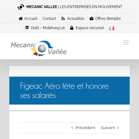
Passer
MECANIC VALLEE
| LES ENTREPRISES EN MOUVEMENT
au
contenu
Accueil
Contact
Actualités
Offres d’emploi
Outil – Mob’AveyLot
Espace sécurisé
Figeac Aéro fête et honore
ses salariés
Précédent
Suivant