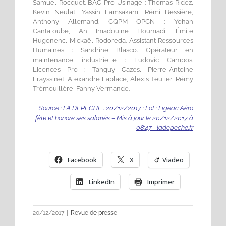
Samuel Rocquet. BAC Pro Usinage : Thomas Ridez,
Kevin Neulat, Yassin Lamsakam, Rémi Bessière,
Anthony Allemand. CQPM OPCN : Yohan
Cantaloube, An Imadouine Houmadi, Émile
Hugonenc, Mickaël Rodoreda. Assistant Ressources
Humaines : Sandrine Blasco. Opérateur en
maintenance industrielle : Ludovic Campos.
Licences Pro : Tanguy Cazes, Pierre-Antoine
Frayssinet, Alexandre Laplace, Alexis Teulier, Rémy
Trémouillère, Fanny Vermande.
Source :
LA DEPECHE : 20/12/2017 : Lot :
Figeac Aéro
fête et honore ses salariés –
Mis à jour le 20/12/2017 à
08:47
– ladepeche.fr
Facebook
X
Viadeo
LinkedIn
Imprimer
20/12/2017
|
Revue de presse