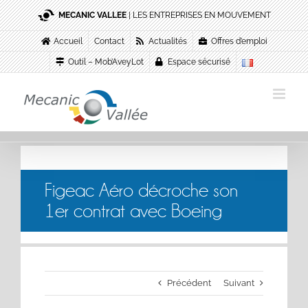
Passer
MECANIC VALLEE
| LES ENTREPRISES EN MOUVEMENT
au
contenu
Accueil
Contact
Actualités
Offres d’emploi
Outil – Mob’AveyLot
Espace sécurisé
Figeac Aéro décroche son
1er contrat avec Boeing
Précédent
Suivant