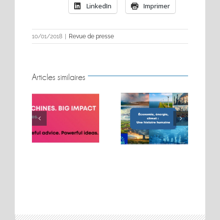
LinkedIn
Imprimer
10/01/2018
|
Revue de presse
Articles similaires
BIG MOVES. BIG
Conférence sur les
MACHINES. BIG
t
énergies
IMPACT.