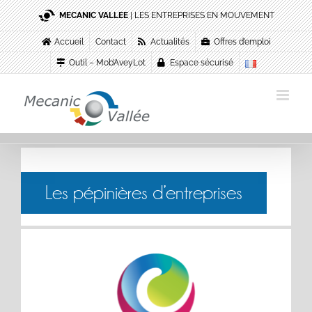
Passer
MECANIC VALLEE
| LES ENTREPRISES EN MOUVEMENT
au
contenu
Accueil
Contact
Actualités
Offres d’emploi
Outil – Mob’AveyLot
Espace sécurisé
Les pépinières d’entreprises