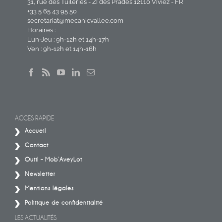
31, rue des Tuileries - ZI des Prades,12110 Viviez - FR
+33 5 65 43 95 50
secretariat@mecanicvallee.com
Horaires :
Lun-Jeu : 9h-12h et 14h-17h
Ven : 9h-12h et 14h-16h
ACCÈS RAPIDE
Accueil
Contact
Outil – Mob’AveyLot
Newsletter
Mentions légales
Politique de confidentialité
LES ACTUALITÉS