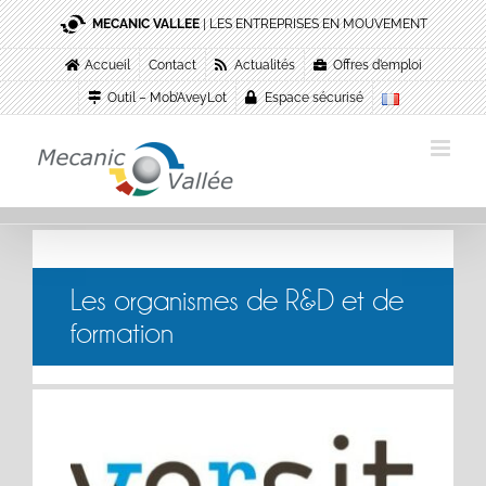
Passer
MECANIC VALLEE
| LES ENTREPRISES EN MOUVEMENT
au
contenu
Accueil
Contact
Actualités
Offres d’emploi
Outil – Mob’AveyLot
Espace sécurisé
Les organismes de R&D et de
formation