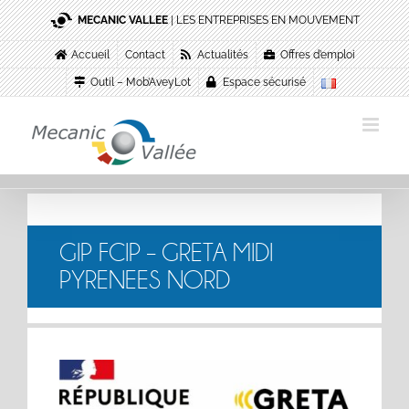
Passer
MECANIC VALLEE
| LES ENTREPRISES EN MOUVEMENT
au
contenu
Accueil
Contact
Actualités
Offres d’emploi
Outil – Mob’AveyLot
Espace sécurisé
GIP FCIP – GRETA MIDI
PYRENEES NORD