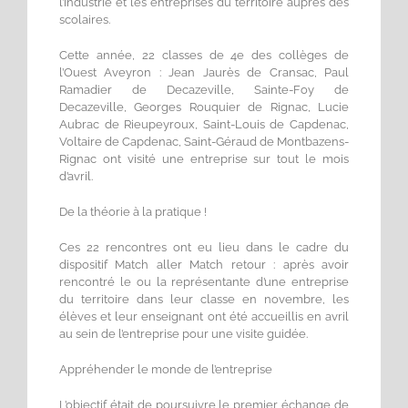
l’industrie et les entreprises du territoire auprès des
scolaires.
Cette année, 22 classes de 4e des collèges de
l’Ouest Aveyron : Jean Jaurès de Cransac, Paul
Ramadier de Decazeville, Sainte-Foy de
Decazeville, Georges Rouquier de Rignac, Lucie
Aubrac de Rieupeyroux, Saint-Louis de Capdenac,
Voltaire de Capdenac, Saint-Géraud de Montbazens-
Rignac ont visité une entreprise sur tout le mois
d’avril.
De la théorie à la pratique !
Ces 22 rencontres ont eu lieu dans le cadre du
dispositif Match aller Match retour : après avoir
rencontré le ou la représentante d’une entreprise
du territoire dans leur classe en novembre, les
élèves et leur enseignant ont été accueillis en avril
au sein de l’entreprise pour une visite guidée.
Appréhender le monde de l’entreprise
L’objectif était de poursuivre le premier échange de