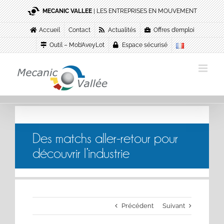
Passer
MECANIC VALLEE
| LES ENTREPRISES EN MOUVEMENT
au
contenu
Accueil
Contact
Actualités
Offres d’emploi
Outil – Mob’AveyLot
Espace sécurisé
Des matchs aller-retour pour
découvrir l’industrie
Précédent
Suivant