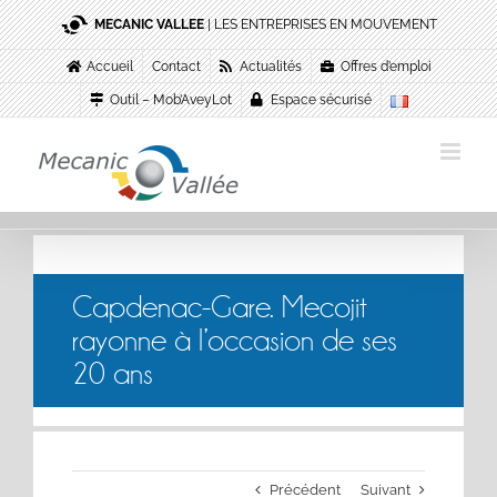
Passer
MECANIC VALLEE
| LES ENTREPRISES EN MOUVEMENT
au
contenu
Accueil
Contact
Actualités
Offres d’emploi
Outil – Mob’AveyLot
Espace sécurisé
Capdenac-Gare. Mecojit
rayonne à l’occasion de ses
20 ans
Précédent
Suivant