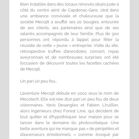
Bien installée dans des locaux rénovés situés juste à
côté du centre aéré de Capdenac-Gare, c’est dans
une ambiance conviviale et chaleureuse que la
société Mecojit a soufflé ses 20 bougies, entourée
de ses clients, ses partenaires ainsi que de ses
salariés accompagnés de leur famille. Plus de 300
personnes ont répondu à l’appel pour fêter la
réussite de cette « jeune » entreprise. Visite du site,
rétrospective truffée d’anecdotes, concert, repas
aveyronnais et de nombreuses surprises ont été
l’occasion de découvrir toutes les facettes cachées
de Mecojit.
Un pari un peu fou…
L’aventure Mecojit débute en 2002 sous le nom de
Mecotech. Elle est née d’un pari un peu fou de deux
visionnaires. Yanis Desangles et Fabien Lhuillier,
alors ingénieurs chez Forest Line, qui décident de
tout quitter et d’hypothéquer leur maison pour se
lancer dans le domaine du photovoltaïque. Une
belle aventure qui ne manque pas « de péripéties et
d’ascenseurs émotionnels » comme évoqué par