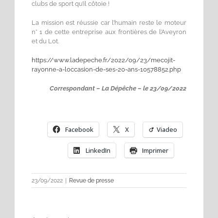
clubs de sport qu’il côtoie !
La mission est réussie car l’humain reste le moteur
n° 1 de cette entreprise aux frontières de l’Aveyron
et du Lot.
https://www.ladepeche.fr/2022/09/23/mecojit-
rayonne-a-loccasion-de-ses-20-ans-10578852.php
Correspondant – La Dépêche – le 23/09/2022
Facebook
X
Viadeo
LinkedIn
Imprimer
23/09/2022
|
Revue de presse