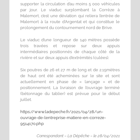
supporter la circulation d’au moins 5 000 véhicules
par jour. Le viaduc surplombant la Corrèze à
Malemort, c’est une déviation qui reliera l’entrée de
Malemort à la route d’Argentat et qui constitue le
prolongement du contournement nord de Brive.
Le viaduc d’une longueur de 140 mètres possède
trois travées et repose sur deux appuis
intermédiaires positionnés de chaque côté de la
rivière et sur deux appuis d’extrémités (culées).
Six poutres de 26 et 27 m de long et de 2.15mètres
de haut ont été acheminées sur le site et sont
actuellement en phase de « lançage » et de
positionnement. La livraison de l’ouvrage terminé
(bétonnage du tablier) est prévue pour le début
juillet.
https://www.ladepeche.fr/2021/04/28/un-
ouvrage-de-lentreprise-matiere-en-correze-
9514170.php
Correspondant – La Dépêche – le 28/04/2021