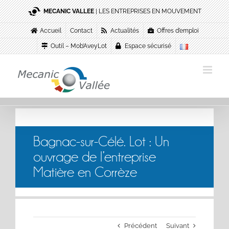
Passer
MECANIC VALLEE
| LES ENTREPRISES EN MOUVEMENT
au
contenu
Accueil
Contact
Actualités
Offres d’emploi
Outil – Mob’AveyLot
Espace sécurisé
Bagnac-sur-Célé. Lot : Un
ouvrage de l’entreprise
Matière en Corrèze
Précédent
Suivant